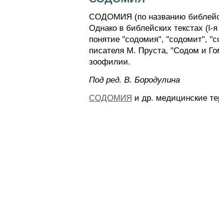
СОДОМИЯ (по названию библейско
Однако в библейских текстах (l-
понятие "содомия", "содомит", "
писателя М. Пруста, "Содом и Го
зоофилии.
Пoд peд. B. Бopoдyлинa
СОДОМИЯ
и др. медицинские те