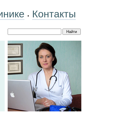
инике
Контакты
•