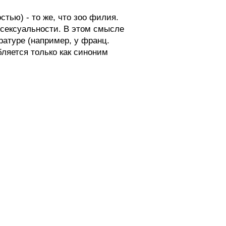
тью) - то же, что зоо филия.
мосексуальности. В этом смысле
ратуре (например, у франц.
бляется только как синоним