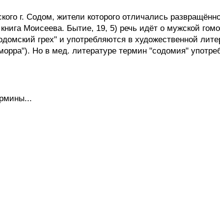
го г. Содом, жители которого отличались развращённос
я книга Моисеева. Бытие, 19, 5) речь идёт о мужской го
содомский грех" и употребляются в художественной лите
морра"). Но в мед. литературе термин "содомия" употре
рмины...