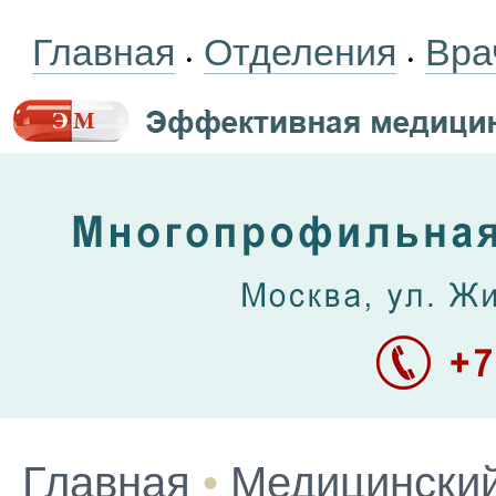
Главная
Отделения
Вра
•
•
Главная
•
Медицинский