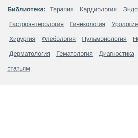
Библиотека:
Терапия
Кардиология
Эндо
Гастроэнтерология
Гинекология
Урология
Хирургия
Флебология
Пульмонология
Н
Дерматология
Гематология
Диагностика
статьям
Материалы, размещенные на данной странице
публичной офертой. Посетители сайта не дол
рекомендаций. ООО «ТН-Клиника» не несёт о
возникшие в результате использования инфо