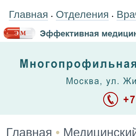
Главная
Отделения
Вра
•
•
Главная
•
Медицинский