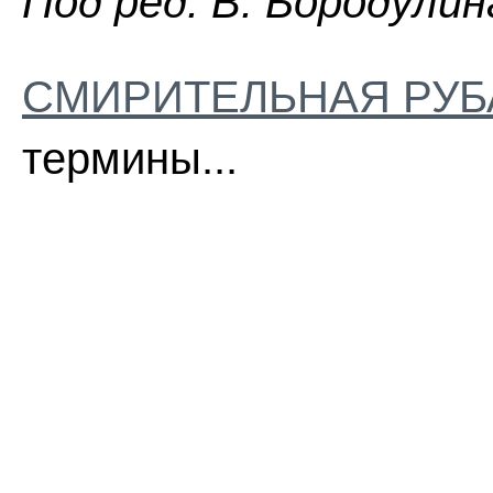
Пoд peд. B. Бopoдyлин
СМИРИТЕЛЬНАЯ РУ
термины...