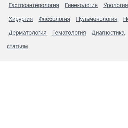
Гастроэнтерология
Гинекология
Урология
Хирургия
Флебология
Пульмонология
Н
Дерматология
Гематология
Диагностика
статьям
Материалы, размещенные на данной странице
публичной офертой. Посетители сайта не дол
рекомендаций. ООО «ТН-Клиника» не несёт о
возникшие в результате использования инфо
ЕСТЬ ПРОТИВОПОКАЗАН