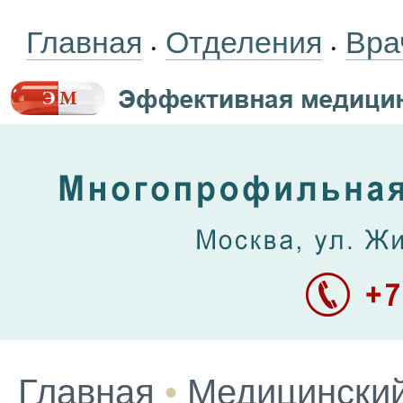
Главная
Отделения
Вра
•
•
Главная
•
Медицинский