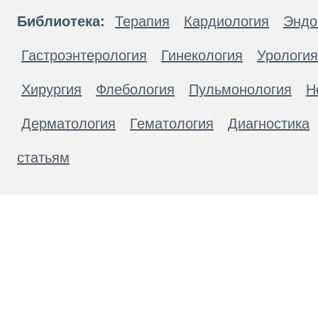
Библиотека:
Терапия
Кардиология
Эндо
Гастроэнтерология
Гинекология
Урология
Хирургия
Флебология
Пульмонология
Н
Дерматология
Гематология
Диагностика
статьям
Материалы, размещенные на данной странице
публичной офертой. Посетители сайта не дол
рекомендаций. ООО «ТН-Клиника» не несёт о
возникшие в результате использования инфо