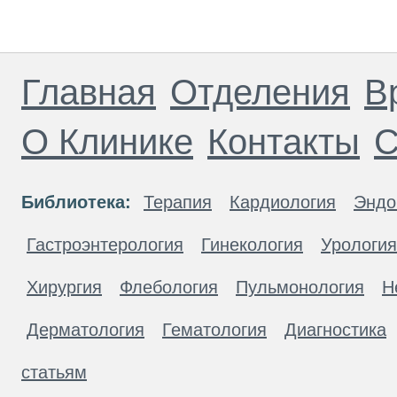
Главная
Отделения
В
О Клинике
Контакты
С
Библиотека:
Терапия
Кардиология
Эндо
Гастроэнтерология
Гинекология
Урология
Хирургия
Флебология
Пульмонология
Н
Дерматология
Гематология
Диагностика
статьям