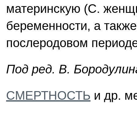
материнскую (С. женщ
беременности, а также
послеродовом периоде)
Пoд peд. B. Бopoдyлин
СМЕРТНОСТЬ
и др. м