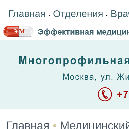
Главная
Отделения
Вра
•
•
Главная
•
Медицинский