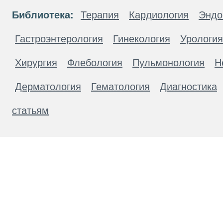
Библиотека:
Терапия
Кардиология
Эндо
Гастроэнтерология
Гинекология
Урология
Хирургия
Флебология
Пульмонология
Н
Дерматология
Гематология
Диагностика
статьям
Материалы, размещенные на данной странице
публичной офертой. Посетители сайта не дол
рекомендаций. ООО «ТН-Клиника» не несёт о
возникшие в результате использования инфо