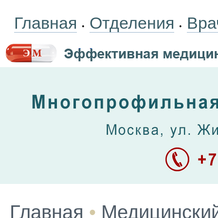
Главная
Отделения
Вра
•
•
Главная
•
Медицинский