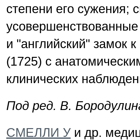
степени его сужения; 
усовершенствованные
и "английский" замок к
(1725) с анатомически
клинических наблюдени
Пoд peд. B. Бopoдyлин
СМЕЛЛИ У
и др. медиц