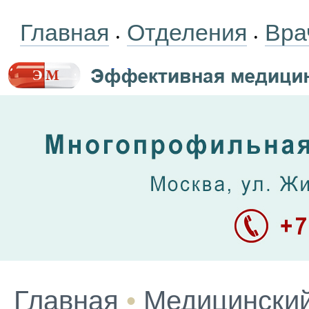
Главная
Отделения
Вра
•
•
Главная
•
Медицинский