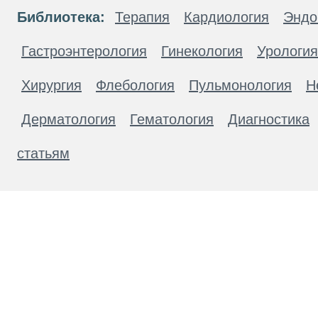
Библиотека:
Терапия
Кардиология
Эндо
Гастроэнтерология
Гинекология
Урология
Хирургия
Флебология
Пульмонология
Н
Дерматология
Гематология
Диагностика
статьям
Материалы, размещенные на данной странице
публичной офертой. Посетители сайта не дол
рекомендаций. ООО «ТН-Клиника» не несёт о
возникшие в результате использования инфо