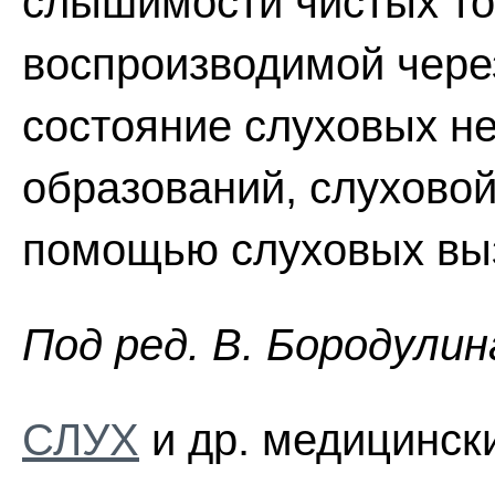
слышимости чистых то
воспроизводимой чере
состояние слуховых н
образований, слухово
помощью слуховых вы
Пoд peд. B. Бopoдyлин
СЛУХ
и др. медицински