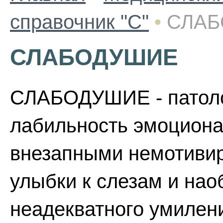
справочник "С"
•
СЛАБ
СЛАБОДУШИЕ
СЛАБОДУШИЕ - патолог
лабильность эмоциона
внезапными немотиви
улыбки к слезам и нао
неадекватного умилен