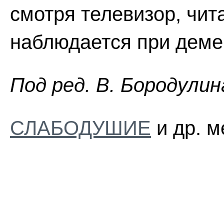
смотря телевизор, чит
наблюдается при деме
Пoд peд. B. Бopoдyлин
СЛАБОДУШИЕ
и др. м