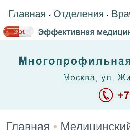
Главная
Отделения
Вра
•
•
Главная
•
Медицинский