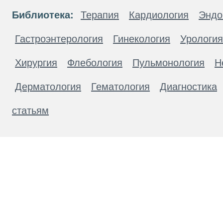
Библиотека:
Терапия
Кардиология
Эндо
Гастроэнтерология
Гинекология
Урология
Хирургия
Флебология
Пульмонология
Н
Дерматология
Гематология
Диагностика
статьям
Материалы, размещенные на данной странице
публичной офертой. Посетители сайта не дол
рекомендаций. ООО «ТН-Клиника» не несёт о
возникшие в результате использования инфо