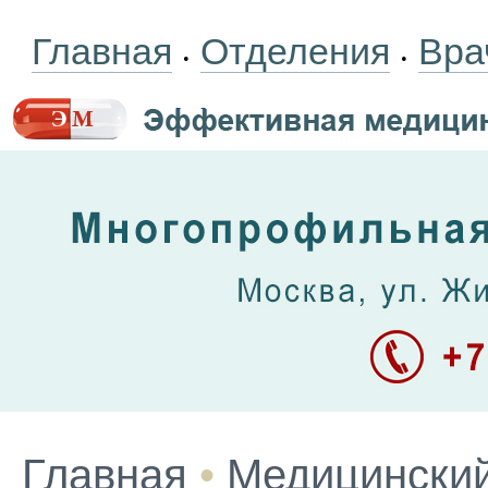
Главная
Отделения
Вра
•
•
Главная
•
Медицинский