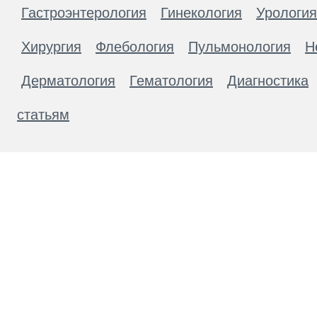
Гастроэнтерология
Гинекология
Урология
Хирургия
Флебология
Пульмонология
Н
Дерматология
Гематология
Диагностика
статьям
Материалы, размещенные на данной странице
публичной офертой. Посетители сайта не дол
рекомендаций. ООО «ТН-Клиника» не несёт о
возникшие в результате использования инфо
ЕСТЬ ПРОТИВОПОКАЗАН