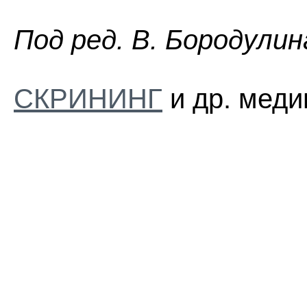
Пoд peд. B. Бopoдyлин
СКРИНИНГ
и др. меди