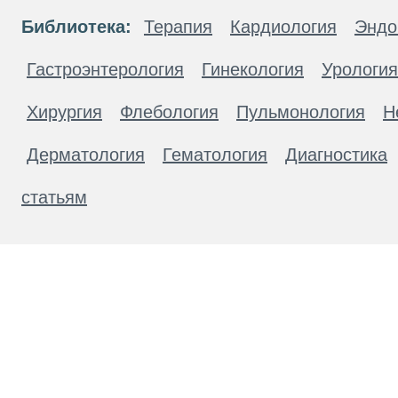
Библиотека:
Терапия
Кардиология
Эндо
Гастроэнтерология
Гинекология
Урология
Хирургия
Флебология
Пульмонология
Н
Дерматология
Гематология
Диагностика
статьям
Материалы, размещенные на данной странице
публичной офертой. Посетители сайта не дол
рекомендаций. ООО «ТН-Клиника» не несёт о
возникшие в результате использования инфо