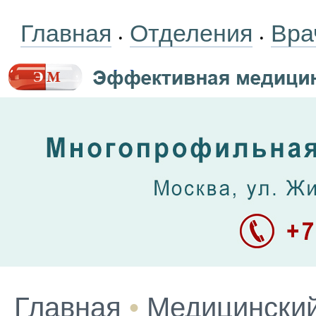
Главная
Отделения
Вра
•
•
Главная
•
Медицинский