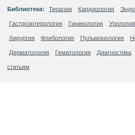
Библиотека:
Терапия
Кардиология
Эндо
Гастроэнтерология
Гинекология
Урология
Хирургия
Флебология
Пульмонология
Н
Дерматология
Гематология
Диагностика
статьям
Материалы, размещенные на данной странице
публичной офертой. Посетители сайта не дол
рекомендаций. ООО «ТН-Клиника» не несёт о
возникшие в результате использования инфо