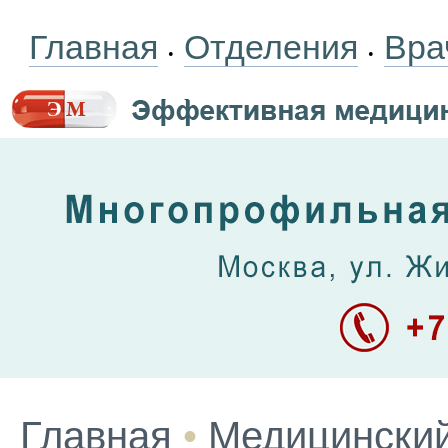
Главная
Отделения
Вра
•
•
Главная
•
Медицинский