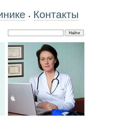
инике
Контакты
•