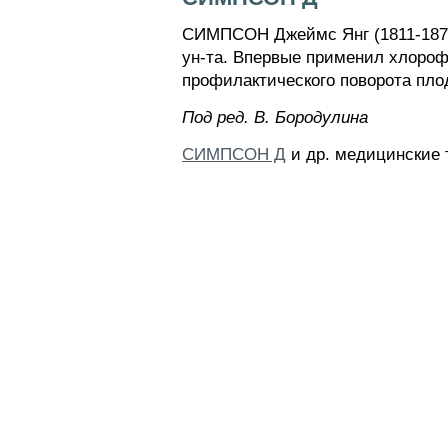
СИМПСОН Джеймс Янг (1811-1870)
ун-та. Впервые применил хлороф
профилактического поворота плод
Пoд peд. B. Бopoдyлинa
СИМПСОН Д
и др. медицинские 