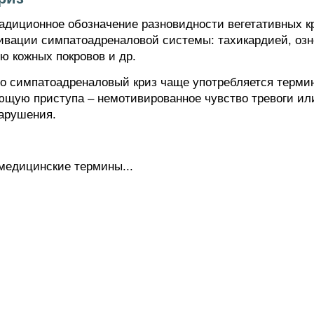
адиционное обозначение разновидности вегетативных к
вации симпатоадреналовой системы: тахикардией, оз
ю кожных покровов и др.
то симпатоадреналовый криз чаще употребляется терм
щую приступа – немотивированное чувство тревоги или
арушения.
медицинские термины...