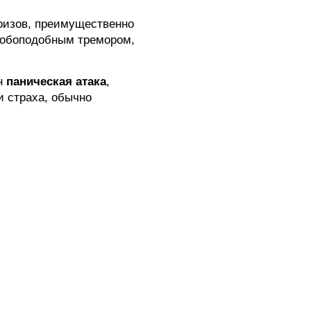
ризов, преимущественно
нобоподобным тремором,
ин
паническая атака
,
 страха, обычно