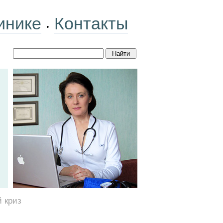
инике
Контакты
•
 криз