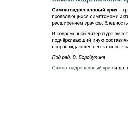
Симпатоадреналовый криз
– тр
проявляющихся симптомами акти
расширением зрачков, бледность
В современной литературе вмес
подчёркивающий иную составляю
сопровождающее вегетативные н
Пoд peд. B. Бopoдyлинa
Симпатоадреналовый криз
и др. 