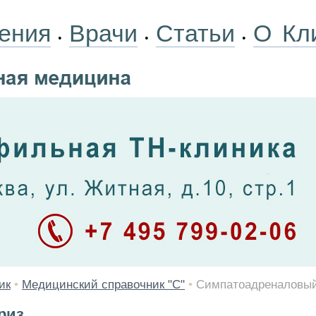
ения
Врачи
Статьи
О Кл
•
•
•
ик
•
Медицинский справочник "С"
•
Симпатоадреналовый
риз