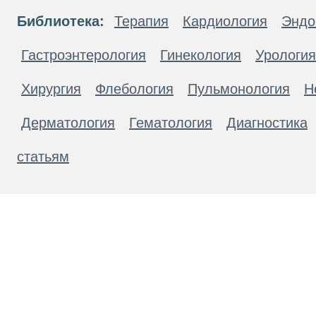
Библиотека:
Терапия
Кардиология
Эндо
Гастроэнтерология
Гинекология
Урология
Хирургия
Флебология
Пульмонология
Н
Дерматология
Гематология
Диагностика
статьям
Материалы, размещенные на данной странице
публичной офертой. Посетители сайта не дол
рекомендаций. ООО «ТН-Клиника» не несёт о
возникшие в результате использования инфо