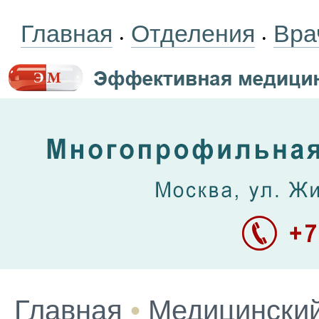
Главная
Отделения
Вра
•
•
Главная
•
Медицинский