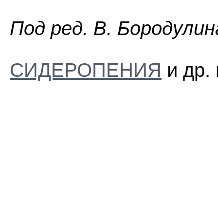
Пoд peд. B. Бopoдyлин
СИДЕРОПЕНИЯ
и др.