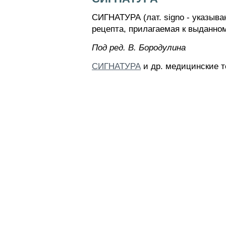
СИГНАТУРА (лат. signo - указыва
рецепта, прилагаемая к выданном
Пoд peд. B. Бopoдyлинa
СИГНАТУРА
и др. медицинские т