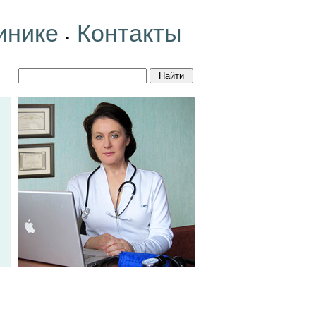
инике
Контакты
•