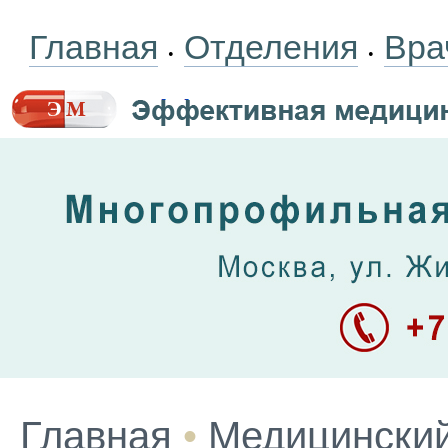
Главная
Отделения
Вра
•
•
Главная
•
Медицинский