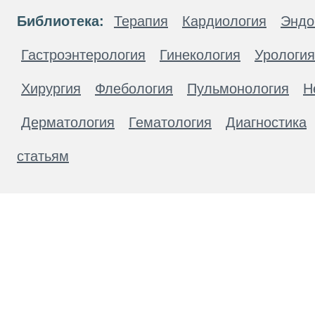
Библиотека:
Терапия
Кардиология
Эндо
Гастроэнтерология
Гинекология
Урология
Хирургия
Флебология
Пульмонология
Н
Дерматология
Гематология
Диагностика
статьям
Материалы, размещенные на данной странице
публичной офертой. Посетители сайта не дол
рекомендаций. ООО «ТН-Клиника» не несёт о
возникшие в результате использования инфо