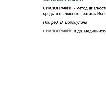
СИАЛОГРАФИЯ - метод диагности
средств в слюнные протоки. Испо
Пoд peд. B. Бopoдyлинa
СИАЛОГРАФИЯ
и др. медицински