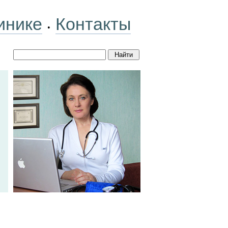
инике
Контакты
•