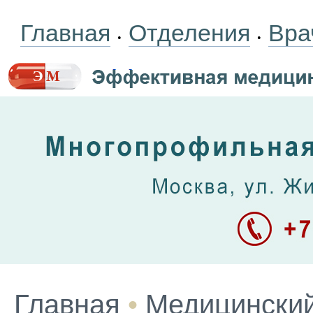
Главная
Отделения
Вра
•
•
Главная
•
Медицинский