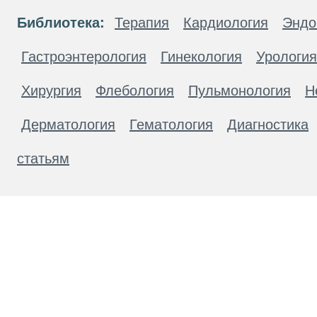
Библиотека:
Терапия
Кардиология
Эндо
Гастроэнтерология
Гинекология
Урология
Хирургия
Флебология
Пульмонология
Н
Дерматология
Гематология
Диагностика
статьям
Материалы, размещенные на данной странице
публичной офертой. Посетители сайта не дол
рекомендаций. ООО «ТН-Клиника» не несёт о
возникшие в результате использования инфо