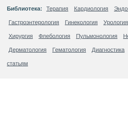
Библиотека:
Терапия
Кардиология
Эндо
Гастроэнтерология
Гинекология
Урология
Хирургия
Флебология
Пульмонология
Н
Дерматология
Гематология
Диагностика
статьям
Материалы, размещенные на данной странице
публичной офертой. Посетители сайта не дол
рекомендаций. ООО «ТН-Клиника» не несёт о
возникшие в результате использования инфо