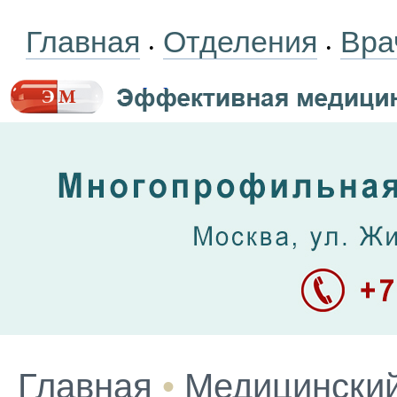
Главная
Отделения
Вра
•
•
Главная
•
Медицинский