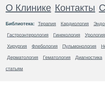
О Клинике
Контакты
С
Библиотека:
Терапия
Кардиология
Эндо
Гастроэнтерология
Гинекология
Урология
Хирургия
Флебология
Пульмонология
Н
Дерматология
Гематология
Диагностика
статьям
Материалы, размещенные на данной странице
публичной офертой. Посетители сайта не дол