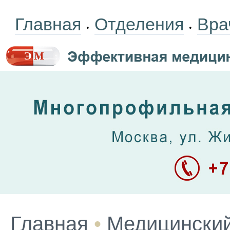
Главная
Отделения
Вра
•
•
Главная
•
Медицинский