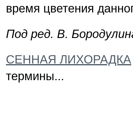
время цветения данног
Пoд peд. B. Бopoдyлин
СЕННАЯ ЛИХОРАДКА
термины...