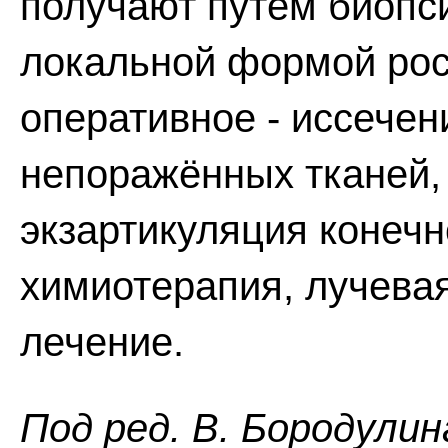
получают путём биопси
локальной формой рос
оперативное - иссечен
непоражённых тканей,
экзартикуляция конеч
химиотерапия, лучева
лечение.
Пoд peд. B. Бopoдyлин