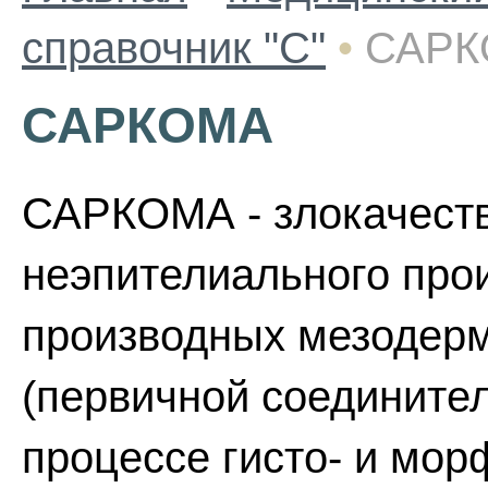
справочник "С"
•
САРК
САРКОМА
САРКОМА - злокачеств
неэпителиального про
производных мезодерм
(первичной соединител
процессе гисто- и мо