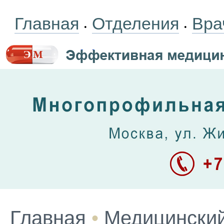
Главная
Отделения
Вра
•
•
Главная
•
Медицинский