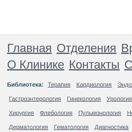
Главная
Отделения
В
О Клинике
Контакты
С
Библиотека:
Терапия
Кардиология
Эндо
Гастроэнтерология
Гинекология
Урология
Хирургия
Флебология
Пульмонология
Н
Дерматология
Гематология
Диагностика