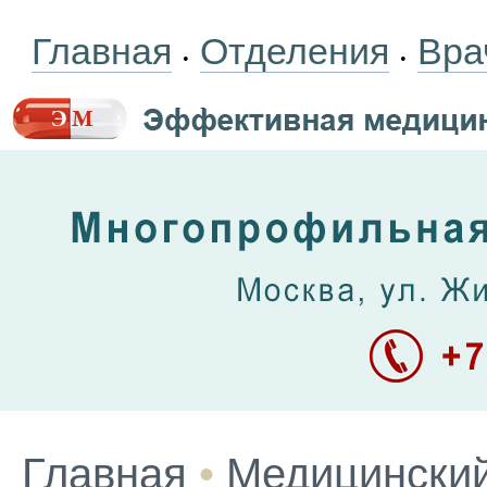
Главная
Отделения
Вра
•
•
Главная
•
Медицинский