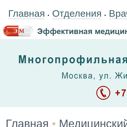
Главная
Отделения
Вра
•
•
Главная
•
Медицинский