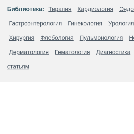
Библиотека:
Терапия
Кардиология
Эндо
Гастроэнтерология
Гинекология
Урология
Хирургия
Флебология
Пульмонология
Н
Дерматология
Гематология
Диагностика
статьям
Материалы, размещенные на данной странице
публичной офертой. Посетители сайта не дол
рекомендаций. ООО «ТН-Клиника» не несёт о
возникшие в результате использования инфо