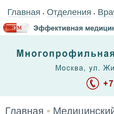
Главная
Отделения
Вра
•
•
Главная
•
Медицинский