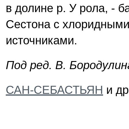
в долине р. У рола, - 
Сестона с хлоридными
источниками.
Пoд peд. B. Бopoдyлин
САН-СЕБАСТЬЯН
и др