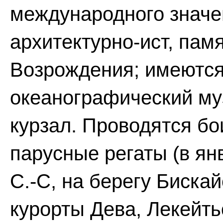
международного значе
архитектурно-ист, памя
Возрождения; имеются
океанографический муз
курзал. Проводятся б
парусные регаты (в ян
С.-С, на берегу Бискай
курорты Дева, Лекейтьо