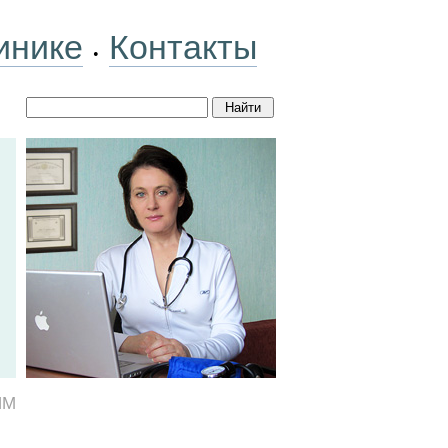
инике
Контакты
•
ИМ