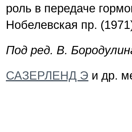
роль в передаче гормо
Нобелевская пр. (1971)
Пoд peд. B. Бopoдyлин
САЗЕРЛЕНД Э
и др. м