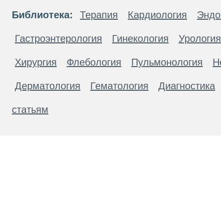
Библиотека:
Терапия
Кардиология
Эндо
Гастроэнтерология
Гинекология
Урология
Хирургия
Флебология
Пульмонология
Н
Дерматология
Гематология
Диагностика
статьям
Материалы, размещенные на данной странице
публичной офертой. Посетители сайта не дол
рекомендаций. ООО «ТН-Клиника» не несёт о
возникшие в результате использования инфо