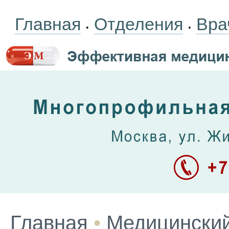
Главная
Отделения
Вра
•
•
Главная
•
Медицинский