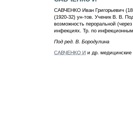
САВЧЕНКО Иван Григорьевич (1862
(1920-32) ун-тов. Ученик В. В. П
возможность пероральной (через
инфекциях. Тр. по инфекционным
Пoд peд. B. Бopoдyлинa
САВЧЕНКО И
и др. медицинские 