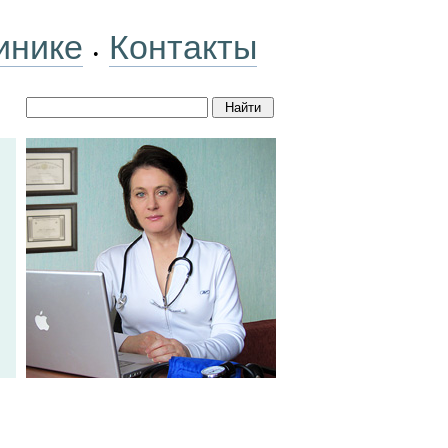
инике
Контакты
•