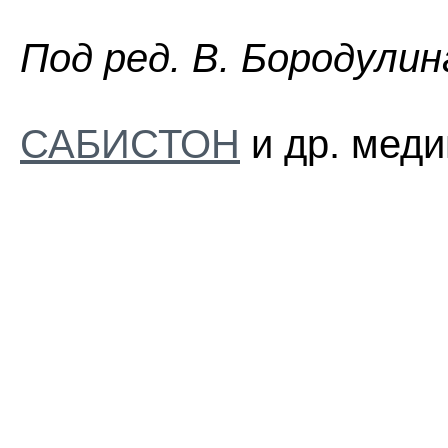
Пoд peд. B. Бopoдyлин
САБИСТОН
и др. меди