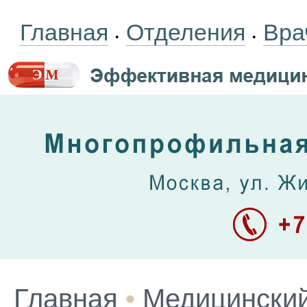
Главная
Отделения
Вра
•
•
Главная
•
Медицинский