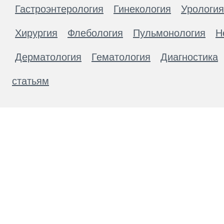
Гастроэнтерология
Гинекология
Урология
Хирургия
Флебология
Пульмонология
Н
Дерматология
Гематология
Диагностика
статьям
Материалы, размещенные на данной странице
публичной офертой. Посетители сайта не дол
рекомендаций. ООО «ТН-Клиника» не несёт о
возникшие в результате использования инфо
ЕСТЬ ПРОТИВОПОКАЗАН