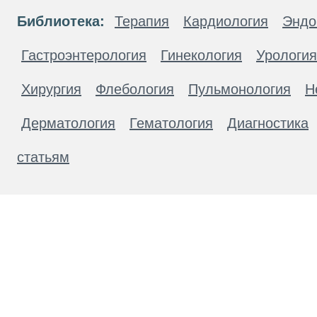
Библиотека:
Терапия
Кардиология
Эндо
Гастроэнтерология
Гинекология
Урология
Хирургия
Флебология
Пульмонология
Н
Дерматология
Гематология
Диагностика
статьям
Материалы, размещенные на данной странице
публичной офертой. Посетители сайта не дол
рекомендаций. ООО «ТН-Клиника» не несёт о
возникшие в результате использования инфо