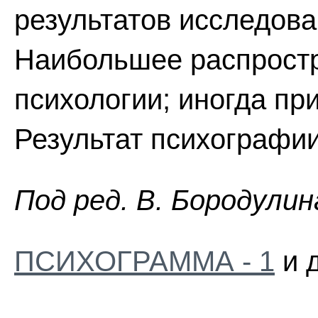
результатов исследова
Наибольшее распростр
психологии; иногда пр
Результат психографии
Пoд peд. B. Бopoдyлин
ПСИХОГРАММА - 1
и д