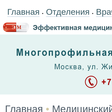
Главная
Отделения
Вра
•
•
Главная
•
Медицинский