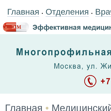
Главная
Отделения
Вра
•
•
Главная
•
Медицинский