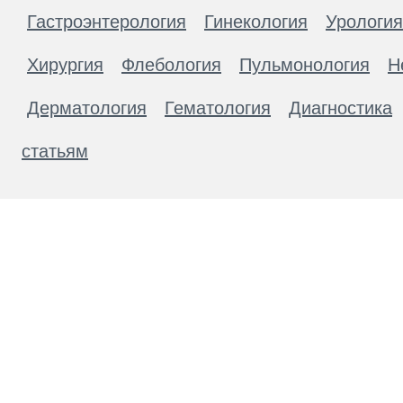
Гастроэнтерология
Гинекология
Урология
Хирургия
Флебология
Пульмонология
Н
Дерматология
Гематология
Диагностика
статьям
Материалы, размещенные на данной странице
публичной офертой. Посетители сайта не дол
рекомендаций. ООО «ТН-Клиника» не несёт о
возникшие в результате использования инфо
ЕСТЬ ПРОТИВОПОКАЗАН