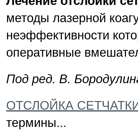
Лечение отслойки се
методы лазерной коагу
неэффективности кото
оперативные вмешател
Пoд peд. B. Бopoдyлин
ОТСЛОЙКА СЕТЧАТК
термины...