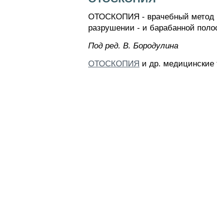
ОТОСКОПИЯ - врачебный метод ис
разрушении - и барабанной поло
Пoд peд. B. Бopoдyлинa
ОТОСКОПИЯ
и др. медицинские 