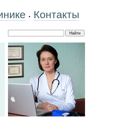
инике
Контакты
•