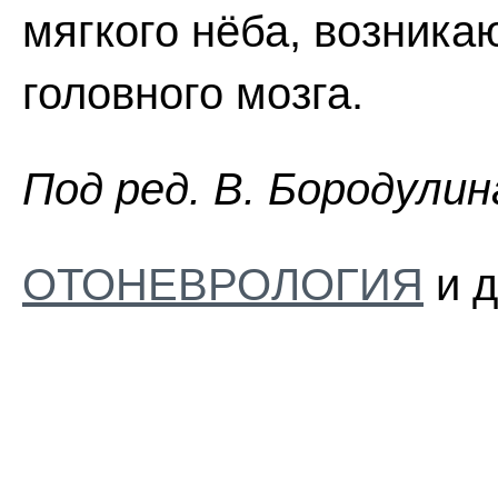
мягкого нёба, возник
головного мозга.
Пoд peд. B. Бopoдyлин
ОТОНЕВРОЛОГИЯ
и д