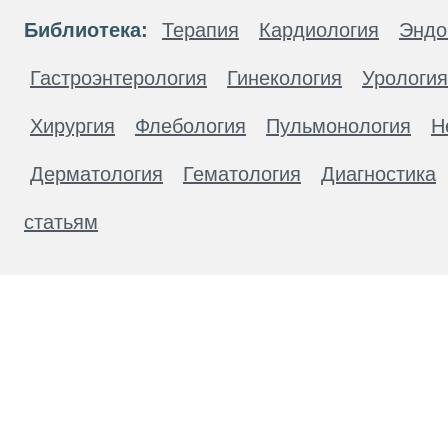
Библиотека:
Терапия
Кардиология
Эндо
Гастроэнтерология
Гинекология
Урология
Хирургия
Флебология
Пульмонология
Н
Дерматология
Гематология
Диагностика
статьям
Материалы, размещенные на данной странице
публичной офертой. Посетители сайта не дол
рекомендаций. ООО «ТН-Клиника» не несёт о
возникшие в результате использования инфо