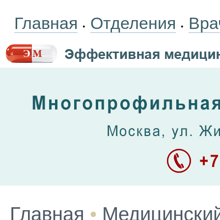
Главная
Отделения
Вра
•
•
Главная
•
Медицинский