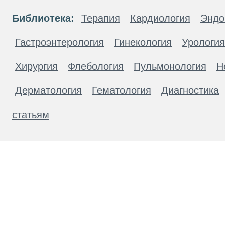
Библиотека:
Терапия
Кардиология
Эндо
Гастроэнтерология
Гинекология
Урология
Хирургия
Флебология
Пульмонология
Н
Дерматология
Гематология
Диагностика
статьям
Материалы, размещенные на данной странице
публичной офертой. Посетители сайта не дол
рекомендаций. ООО «ТН-Клиника» не несёт о
возникшие в результате использования инфо