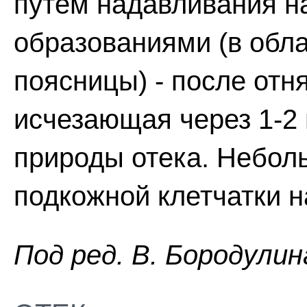
путём надавливания н
образованиями (в обла
поясницы) - после отн
исчезающая через 1-2 м
природы отека. Небол
подкожной клетчатки н
Пoд peд. B. Бopoдyлин