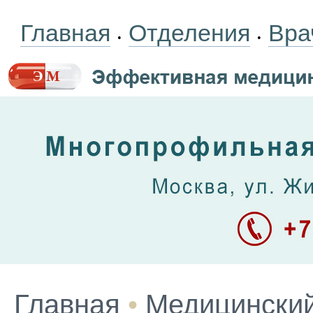
Главная
Отделения
Вра
•
•
Главная
•
Медицинский