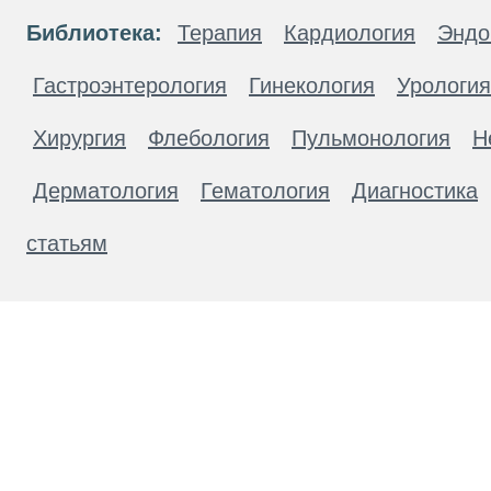
Библиотека:
Терапия
Кардиология
Эндо
Гастроэнтерология
Гинекология
Урология
Хирургия
Флебология
Пульмонология
Н
Дерматология
Гематология
Диагностика
статьям
Материалы, размещенные на данной странице
публичной офертой. Посетители сайта не дол
рекомендаций. ООО «ТН-Клиника» не несёт о
возникшие в результате использования инфо