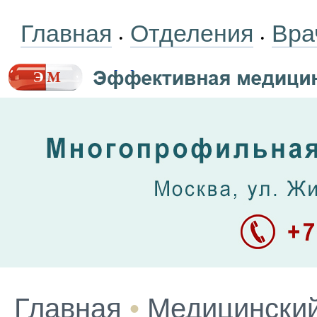
Главная
Отделения
Вра
•
•
Главная
•
Медицинский