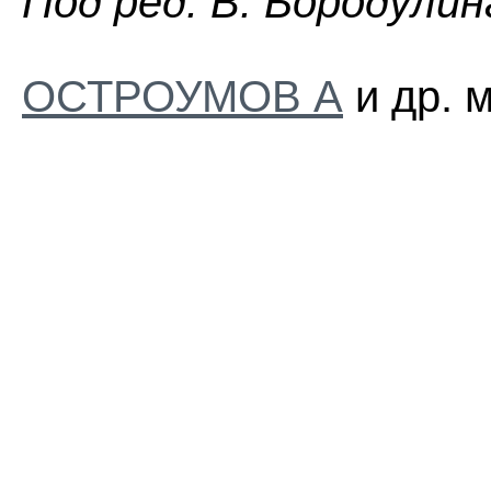
Пoд peд. B. Бopoдyлин
ОСТРОУМОВ А
и др. 