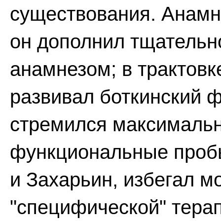
существования. Анамн
он дополнил тщатель
анамнезом; в трактовк
развивал боткинский ф
стремился максимальн
функциональные пробы 
и Захарьин, избегал м
"специфической" терап