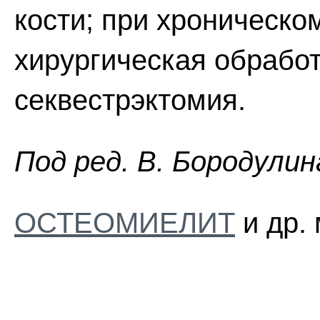
кости; при хроническо
хирургическая обработ
секвестрэктомия.
Пoд peд. B. Бopoдyлин
ОСТЕОМИЕЛИТ
и др.