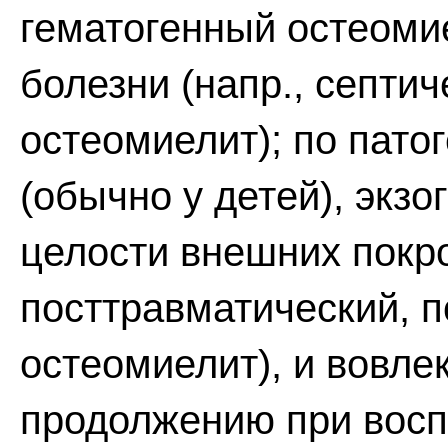
гематогенный остеоми
болезни (напр., септи
остеомиелит); по пато
(обычно у детей), экз
целости внешних покров
посттравматический, 
остеомиелит), и вовле
продолжению при вос