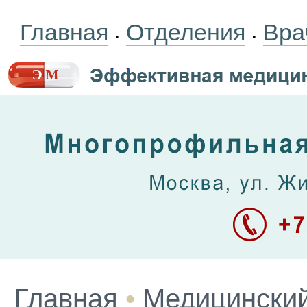
Главная
Отделения
Вра
•
•
Главная
•
Медицинский