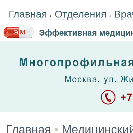
Главная
Отделения
Вра
•
•
Главная
•
Медицинский