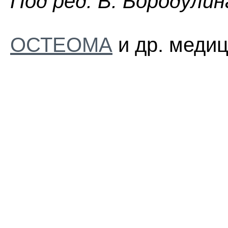
Пoд peд. B. Бopoдyлин
ОСТЕОМА
и др. медиц