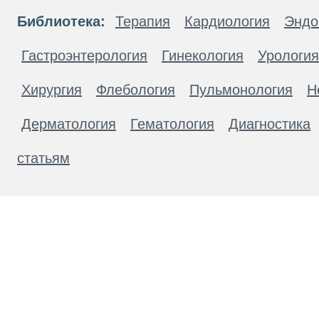
Библиотека:
Терапия
Кардиология
Эндо
Гастроэнтерология
Гинекология
Урология
Хирургия
Флебология
Пульмонология
Н
Дерматология
Гематология
Диагностика
статьям
Материалы, размещенные на данной странице
публичной офертой. Посетители сайта не дол
рекомендаций. ООО «ТН-Клиника» не несёт о
возникшие в результате использования инфо