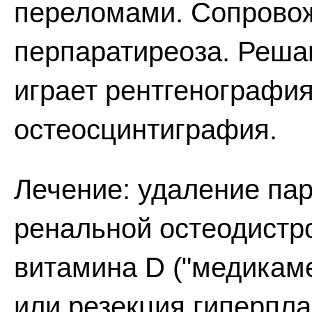
переломами. Сопровож
перпаратиреоза. Реша
играет рентгенография
остеосцинтиграфия.
Лечение: удаление па
ренальной остеодистр
витамина D ("медикам
или резекция гиперпл