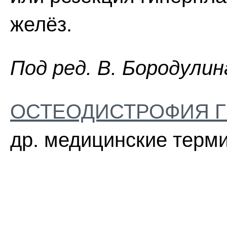
желёз.
Пoд peд. B. Бopoдyлин
ОСТЕОДИСТРОФИЯ 
др. медицинские терми