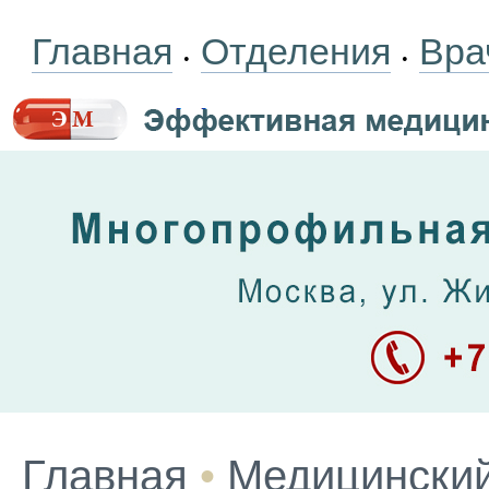
Главная
Отделения
Вра
•
•
Главная
•
Медицинский