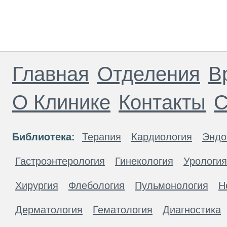
Главная
Отделения
В
О Клинике
Контакты
С
Библиотека:
Терапия
Кардиология
Эндо
Гастроэнтерология
Гинекология
Урология
Хирургия
Флебология
Пульмонология
Н
Дерматология
Гематология
Диагностика