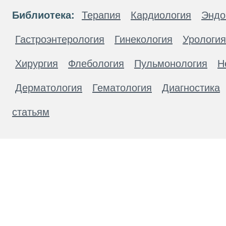
Библиотека:
Терапия
Кардиология
Эндо
Гастроэнтерология
Гинекология
Урология
Хирургия
Флебология
Пульмонология
Н
Дерматология
Гематология
Диагностика
статьям
Материалы, размещенные на данной странице
публичной офертой. Посетители сайта не дол
рекомендаций. ООО «ТН-Клиника» не несёт о
возникшие в результате использования инфо