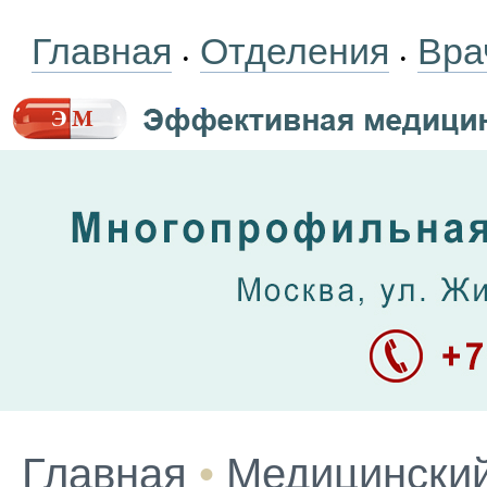
Главная
Отделения
Вра
•
•
Главная
•
Медицинский