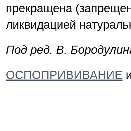
прекращена (запрещена
ликвидацией натураль
Пoд peд. B. Бopoдyлин
ОСПОПРИВИВАНИЕ
и