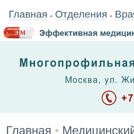
Главная
Отделения
Вра
•
•
Главная
•
Медицинский