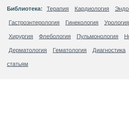
Библиотека:
Терапия
Кардиология
Эндо
Гастроэнтерология
Гинекология
Урология
Хирургия
Флебология
Пульмонология
Н
Дерматология
Гематология
Диагностика
статьям
Материалы, размещенные на данной странице
публичной офертой. Посетители сайта не дол
рекомендаций. ООО «ТН-Клиника» не несёт о
возникшие в результате использования инфо