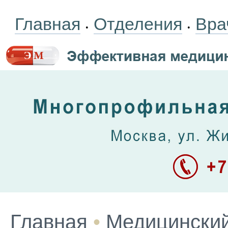
Главная
Отделения
Вра
•
•
Главная
•
Медицинский