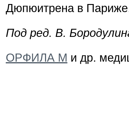
Дюпюитрена в Париже.
Пoд peд. B. Бopoдyлин
ОРФИЛА М
и др. меди