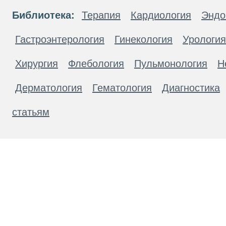
Библиотека:
Терапия
Кардиология
Эндо
Гастроэнтерология
Гинекология
Урология
Хирургия
Флебология
Пульмонология
Н
Дерматология
Гематология
Диагностика
статьям
Материалы, размещенные на данной странице
публичной офертой. Посетители сайта не дол
рекомендаций. ООО «ТН-Клиника» не несёт о
возникшие в результате использования инфо