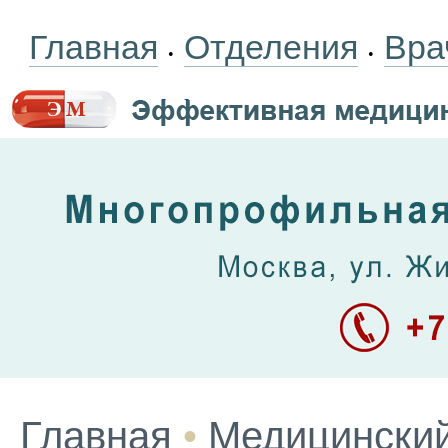
Главная
Отделения
Вра
•
•
Главная
•
Медицинский