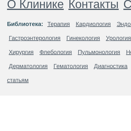
О Клинике
Контакты
С
Библиотека:
Терапия
Кардиология
Эндо
Гастроэнтерология
Гинекология
Урология
Хирургия
Флебология
Пульмонология
Н
Дерматология
Гематология
Диагностика
статьям
Материалы, размещенные на данной странице
публичной офертой. Посетители сайта не дол
рекомендаций. ООО «ТН-Клиника» не несёт о