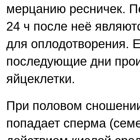
мерцанию ресничек. П
24 ч после неё являю
для оплодотворения. Е
последующие дни прои
яйцеклетки.
При половом сношени
попадает сперма (семе