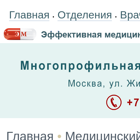
Главная
Отделения
Вра
•
•
Главная
•
Медицинский