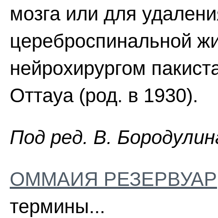
мозга или для удалени
цереброспинальной жи
нейрохирургом пакиста
Оттауа (род. в 1930).
Пoд peд. B. Бopoдyлин
ОММАИЯ РЕЗЕРВУАР
термины...