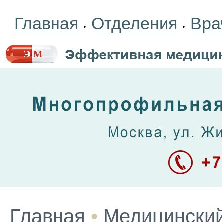
Главная
Отделения
Вра
•
•
Главная
•
Медицинский