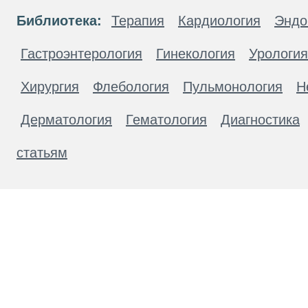
Библиотека:
Терапия
Кардиология
Эндо
Гастроэнтерология
Гинекология
Урология
Хирургия
Флебология
Пульмонология
Н
Дерматология
Гематология
Диагностика
статьям
Материалы, размещенные на данной странице
публичной офертой. Посетители сайта не дол
рекомендаций. ООО «ТН-Клиника» не несёт о
возникшие в результате использования инфо