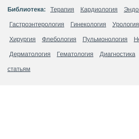
Библиотека:
Терапия
Кардиология
Эндо
Гастроэнтерология
Гинекология
Урология
Хирургия
Флебология
Пульмонология
Н
Дерматология
Гематология
Диагностика
статьям
Материалы, размещенные на данной странице
публичной офертой. Посетители сайта не дол
рекомендаций. ООО «ТН-Клиника» не несёт о
возникшие в результате использования инфо