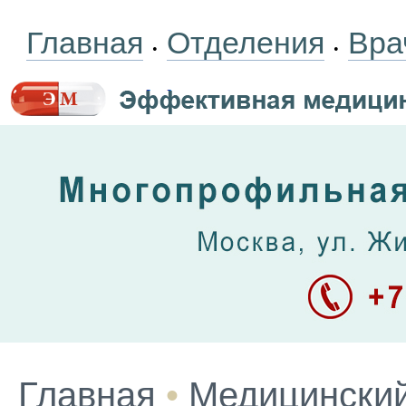
Главная
Отделения
Вра
•
•
Главная
•
Медицинский