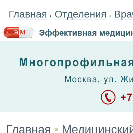
Главная
Отделения
Вра
•
•
Главная
•
Медицинский