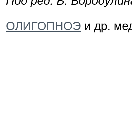
Пoд peд. B. Бopoдyлин
ОЛИГОПНОЭ
и др. ме