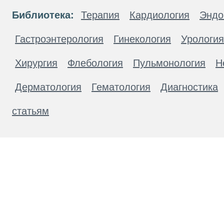
Библиотека:
Терапия
Кардиология
Эндо
Гастроэнтерология
Гинекология
Урология
Хирургия
Флебология
Пульмонология
Н
Дерматология
Гематология
Диагностика
статьям
Материалы, размещенные на данной странице
публичной офертой. Посетители сайта не дол
рекомендаций. ООО «ТН-Клиника» не несёт о
возникшие в результате использования инфо