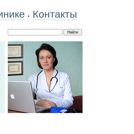
инике
Контакты
•