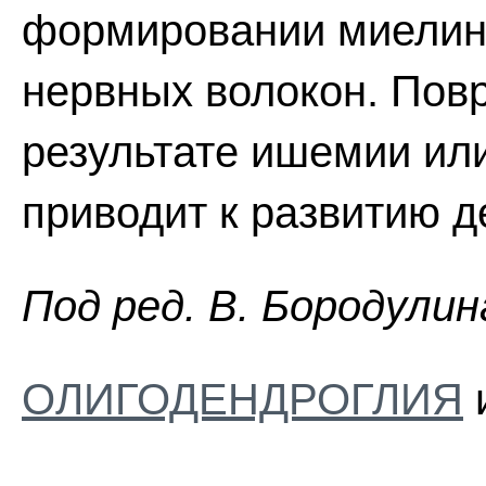
формировании миелино
нервных волокон. Повр
результате ишемии ил
приводит к развитию 
Пoд peд. B. Бopoдyлин
ОЛИГОДЕНДРОГЛИЯ
и