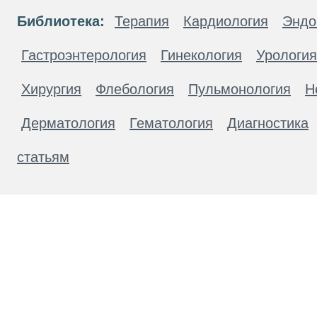
Библиотека:
Терапия
Кардиология
Эндо
Гастроэнтерология
Гинекология
Урология
Хирургия
Флебология
Пульмонология
Н
Дерматология
Гематология
Диагностика
статьям
Материалы, размещенные на данной странице
публичной офертой. Посетители сайта не дол
рекомендаций. ООО «ТН-Клиника» не несёт о
возникшие в результате использования инфо