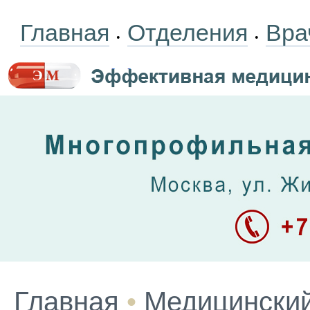
Главная
Отделения
Вра
•
•
Главная
•
Медицинский