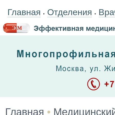
Главная
Отделения
Вра
•
•
Главная
•
Медицинский