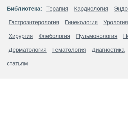
Библиотека:
Терапия
Кардиология
Эндо
Гастроэнтерология
Гинекология
Урология
Хирургия
Флебология
Пульмонология
Н
Дерматология
Гематология
Диагностика
статьям
Материалы, размещенные на данной странице
публичной офертой. Посетители сайта не дол
рекомендаций. ООО «ТН-Клиника» не несёт о
возникшие в результате использования инфо