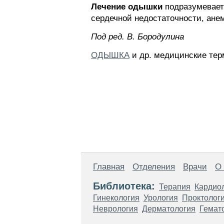
Лечение одышки
подразумевает 
сердечной недостаточности, анем
Пoд peд. B. Бopoдyлинa
ОДЫШКА
и др. медицинские тер
Главная
Отделения
Врачи
О
Библиотека:
Терапия
Кардио
Гинекология
Урология
Проктолог
Неврология
Дерматология
Гемат