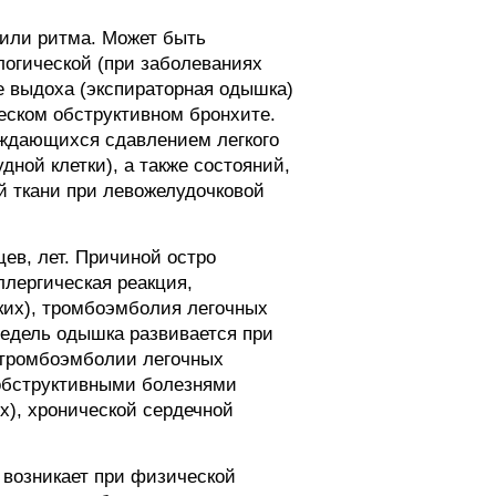
или ритма. Может быть
логической (при заболеваниях
ие выдоха (экспираторная одышка)
еском обструктивном бронхите.
ождающихся сдавлением легкого
дной клетки), а также состояний,
й ткани при левожелудочковой
ев, лет. Причиной остро
ллергическая реакция,
гких), тромбоэмболия легочных
 недель одышка развивается при
 тромбоэмболии легочных
 обструктивными болезнями
х), хронической сердечной
возникает при физической