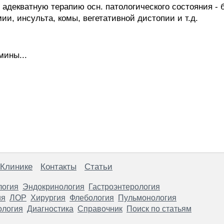
адекватную терапию осн. патологического состояния - 
ии, инсульта, комы, вегетативной дистопии и т.д.
мины...
 Клинике
Контакты
Статьи
логия
Эндокринология
Гастроэнтерология
ия
ЛОР
Хирургия
Флебология
Пульмонология
ология
Диагностика
Справочник
Поиск по статьям