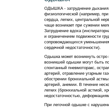
ОДЫШКА - затруднение дыхания,
физиологической (например, при
сердца, легких, центральной нер
чаще возникает при сужении мел
Затруднение вдоха (инспираторн
и ограничением подвижности груд
сопровождающихся уменьшением р
сердечной недостаточности).
Одышка может возникнуть остро и
возникшей одышки могут быть по
спонтанный пневмоторакс, острая
артерий, отравление угарным газ
обострении бронхиальной астмы
артерий, анемии. В течение нес
легких (бронхиальной астмой, х
недостаточностью, деформациями
При легочной одышке с нарушен