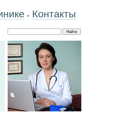
инике
Контакты
•