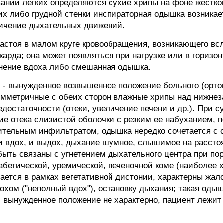
вании легких определяются сухие хрипы на фоне жестко
х либо грудной стенки инспираторная одышка возникает
ничение дыхательных движений.
астоя в малом круге кровообращения, возникающего в
арда; она может появляться при нагрузке или в горизонт
днение вдоха либо смешанная одышка.
 - вынужденное возвышенное положение больного (орто
имметричные с обеих сторон влажные хрипы над нижнез
едостаточности (отеки, увеличение печени и др.). При
вие отека слизистой оболочки с резким ее набуханием, 
ительным инфильтратом, одышка нередко сочетается с
и вдох, и выдох, дыхание шумное, слышимое на рассто
ыть связаны с угнетением дыхательного центра при пор
бетической, уремической, печеночной коме (наиболее ха
ается в рамках вегетативной дистонии, характерны жа
дохом ("неполный вдох"), остановку дыхания; такая оды
, вынужденное положение не характерно, пациент лежит 