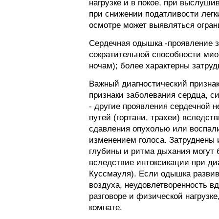
нагрузке и в покое, при выслуши
при снижении податливости легки
осмотре может выявляться огра
Сердечная одышка -проявление з
сократительной способности миок
ночам); более характерны затру
Важный диагностический признак
признаки заболевания сердца, с
- другие проявления сердечной н
путей (гортани, трахеи) вследст
сдавления опухолью или воспал
изменением голоса. Затруднены 
глубины и ритма дыхания могут б
вследствие интоксикации при диа
Куссмауля). Если одышка развив
воздуха, неудовлетворенность в
разговоре и физической нагрузке
комнате.