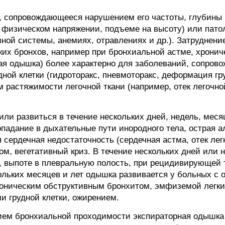
 сопровождающееся нарушением его частоты, глубины 
 физическом напряжении, подъеме на высоту) или пато
вной системы, анемиях, отравлениях и др.). Затруднен
ких бронхов, например при бронхиальной астме, хронич
ая одышка) более характерно для заболеваний, сопров
ной клетки (гидроторакс, пневмоторакс, деформация гру
астяжимости легочной ткани (например, отек легочно
ли развиться в течение нескольких дней, недель, месяц
падание в дыхательные пути инородного тела, острая а
 сердечная недостаточность (сердечная астма, отек ле
ом, вегетативный криз. В течение нескольких дней или
, выпоте в плевральную полость, при рецидивирующей
кольких месяцев и лет одышка развивается у больных с
роническим обструктивным бронхитом, эмфиземой легки
 грудной клетки, ожирением.
ием бронхиальной проходимости экспираторная одышка 