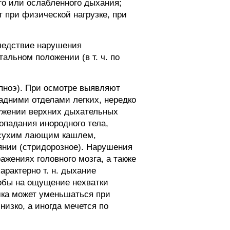
го или ослабленного дыхания;
 при физической нагрузке, при
следствие нарушения
альном положении (в т. ч. по
пноэ). При осмотре выявляют
адними отделами легких, нередко
 сужении верхних дыхательных
попадания инородного тела,
 сухим лающим кашлем,
янии (стридорозное). Нарушения
ажениях головного мозга, а также
рактерно т. н. дыхание
лобы на ощущение нехватки
шка может уменьшаться при
низко, а иногда мечется по